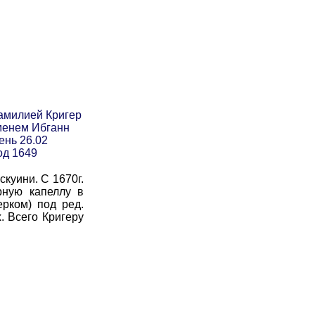
амилией Кригер
менем Ибганн
ень 26.02
од 1649
куини. С 1670г.
рную капеллу в
рком) под ред.
. Всего Кригеру