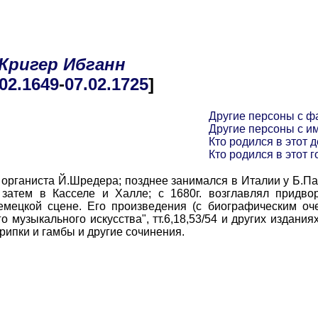
Кригер
Ибганн
.02
.1649
-
07.02
.1725
]
Другие персоны с ф
Другие персоны с и
Кто родился в этот д
Кто родился в этот г
рганиста Й.Шредера; позднее занимался в Италии у Б.Пас
затем в Касселе и Халле; с 1680г. возглавлял придво
мецкой сцене. Его произведения (с биографическим оче
музыкального искусства", тт.6,18,53/54 и других изданиях
крипки и гамбы и другие сочинения.