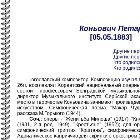
Коньович
Пета
[
05.05
.1883
]
Другие пер
Другие пер
Кто родился
Кто родился
- югославский композитор. Композицию изучал в 
26гг. возглавлял Хорватский национальный оперный
состоит профессором Белградской музыкальной
директор Музыкального института Сербской ака
место в творчестве Коньовича занимают произведе
искусством. Симфоническая поэма "Макар Чу
рассказа М.Горького (1944).
Соч.:
оперы - "Женитьба Милоша" (1917), "Кня
(1931, 2-я ред. 1949), "Крестьяне" (1952); для о
симфонический триптих "Коштана", симфоническ
Адриатическое каприччио для скрипки с оркестром (