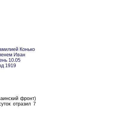
амилией Конько
менем Иван
ень 10.05
од 1919
раинский фронт)
суток отразил 7