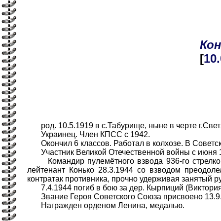
Кон
[
10
род. 10.5.1919 в с.Табурище, ныне в черте г.Светл
Украинец. Член КПСС с 1942.
Окончил 6 классов. Работал в колхозе. В Советск
Участник Великой Отечественной войны с июня 19
Командир пулемётного взвода 936-го стрелкового
лейтенант Конько 28.3.1944 со взводом преодоле
контратак противника, прочно удерживая занятый р
7.4.1944 погиб в бою за дер. Кырпиций (Виктория,
Звание Героя Советского Союза присвоено 13.9.
Награжден орденом Ленина, медалью.