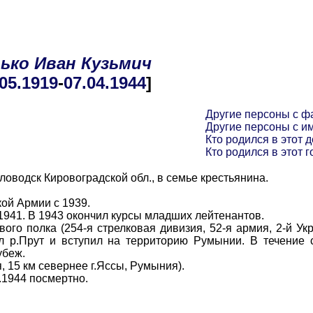
ько
Иван
Кузьмич
.05
.1919
-
07.04
.1944
]
Другие персоны с ф
Другие персоны с и
Кто родился в этот д
Кто родился в этот г
оводск Кировоградской обл., в семье крестьянина.
ой Армии с 1939.
41. В 1943 окончил курсы младших лейтенантов.
 полка (254-я стрелковая дивизия, 52-я армия, 2-й Ук
л р.Прут и вступил на территорию Румынии. В течение 
убеж.
 15 км севернее г.Яссы, Румыния).
1944 посмертно.