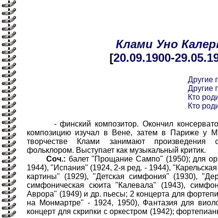
Клами
Уно
Калер
[
20.09
.1900
-
29.05
.1
Другие 
Другие 
Кто роди
Кто роди
- финский композитор. Окончил консерватор
композицию изучал в Вене, затем в Париже у М
творчестве Клами занимают произведения 
фольклором. Выступает как музыкальный критик.
Соч.:
балет "Прощание Сампо" (1950); для ор
1944), "Испания" (1924, 2-я ред. - 1944), "Карельска
картины" (1929), "Детская симфония" (1930), "Де
симфоническая сюита "Калевала" (1943), симфо
Аврора" (1949) и др. пьесы; 2 концерта для фортеп
на Монмартре" - 1924, 1950), Фантазия для виоло
концерт для скрипки с оркестром (1942); фортепиа