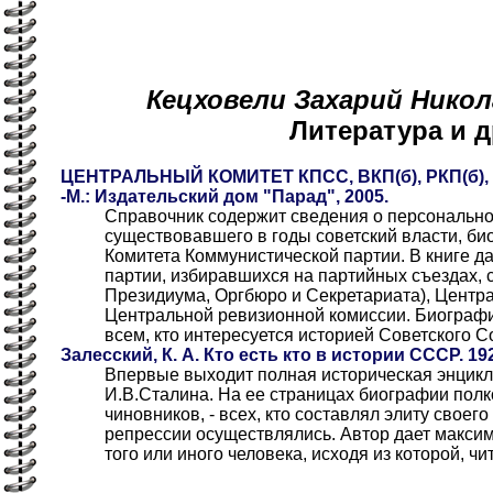
Кецховели Захарий Николае
Литература и 
ЦЕНТРАЛЬНЫЙ КОМИТЕТ КПСС, ВКП(б), РКП(б), Р
-М.: Издательский дом "Парад", 2005.
Справочник содержит сведения о персонально
существовавшего в годы советский власти, би
Комитета Коммунистической партии. В книге д
партии, избиравшихся на партийных съездах, 
Президиума, Оргбюро и Секретариата), Центра
Центральной ревизионной комиссии. Биограф
всем, кто интересуется историей Советского С
Залесский, К. А. Кто есть кто в истории СССР. 1924-
Впервые выходит полная историческая энцикл
И.В.Сталина. На ее страницах биографии полко
чиновников, - всех, кто составлял элиту своег
репрессии осуществлялись. Автор дает макси
того или иного человека, исходя из которой, ч