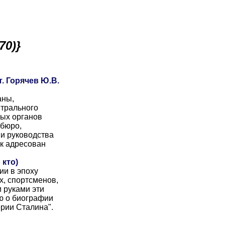
70)}
. Горячев Ю.В.
аны,
нтрального
ных органов
тбюро,
 и руководства
к адресован
 кто)
ии в эпоху
х, спортсменов,
и руками эти
ю о биографии
ерии Сталина".