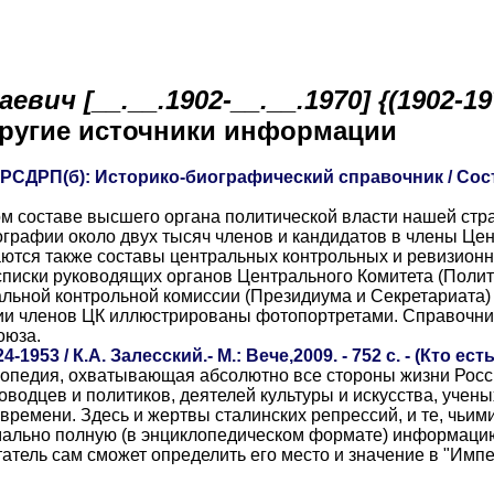
вич [__.__.1902-__.__.1970] {(1902-19
другие источники информации
СДРП(б): Историко-биографический справочник / Сост
м составе высшего органа политической власти нашей стр
ографии около двух тысяч членов и кандидатов в члены Це
аются также составы центральных контрольных и ревизион
списки руководящих органов Центрального Комитета (Поли
льной контрольной комиссии (Президиума и Секретариата)
ии членов ЦК иллюстрированы фотопортретами. Справочни
оюза.
1953 / К.А. Залесский.- М.: Вече,2009. - 752 с. - (Кто есть
опедия, охватывающая абсолютно все стороны жизни Росс
водцев и политиков, деятелей культуры и искусства, учены
о времени. Здесь и жертвы сталинских репрессий, и те, чьим
мально полную (в энциклопедическом формате) информаци
итатель сам сможет определить его место и значение в "Имп