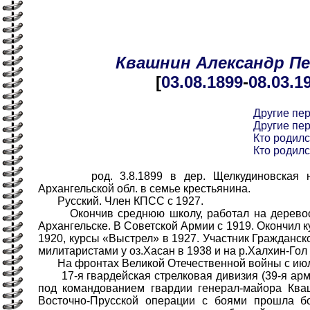
Квашнин
Александр
П
[
03.08
.1899
-
08.03
.1
Другие пе
Другие пе
Кто родилс
Кто родилс
род. 3.8.1899 в дер. Щелкудиновская нын
Архангельской обл. в семье крестьянина.
Русский. Член КПСС с 1927.
Окончив среднюю школу, работал на деревоо
Архангельске. В Советской Армии с 1919. Окончил 
1920, курсы «Выстрел» в 1927. Участник Гражданск
милитаристами у оз.Хасан в 1938 и на р.Халхин-Гол 
На фронтах Великой Отечественной войны с июл
17-я гвардейская стрелковая дивизия (39-я арми
под командованием гвардии генерал-майора Кваш
Восточно-Прусской операции с боями прошла б