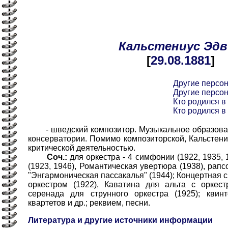
Кальстениус
Эдв
[
29.08
.1881
]
Другие персо
Другие персо
Кто родился в 
Кто родился в 
- шведский композитор. Музыкальное образован
консерватории. Помимо композиторской, Кальстени
критической деятельностью.
Соч.:
для оркестра - 4 симфонии (1922, 1935, 
(1923, 1946), Романтическая увертюра (1938), рап
"Энгармоническая пассакалья" (1944); Концертная
оркестром (1922), Каватина для альта с оркест
серенада для струнного оркестра (1925); квинт
квартетов и др.; реквием, песни.
Литература и другие источники информации