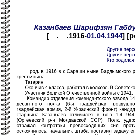
Казанбаев
Шарифзян
Габд
[__.__.1916-
01.04
.1944
] [
Другие перс
Другие пер
Кто родился 
род. в 1916 в с.Сараши ныне Бардымского р-н
крестьянина.
Татарин.
Окончив 4 класса, работал в колхозе. В Советско
Участник Великой Отечественной войны с 1941.
Командир отделения комендантского взвода 14-г
десантного полка (6-я гвардейская воздушно
гвардейская армия, 2-й Украинский фронт) канд
старшина Казанбаев отличился в бою 1.4.194
(Оргеевский р-н Молдавской ССР). Полк, удер
отражал контратаки превосходящих сил прот
осложнилось, начальник штаба поставил задачу е