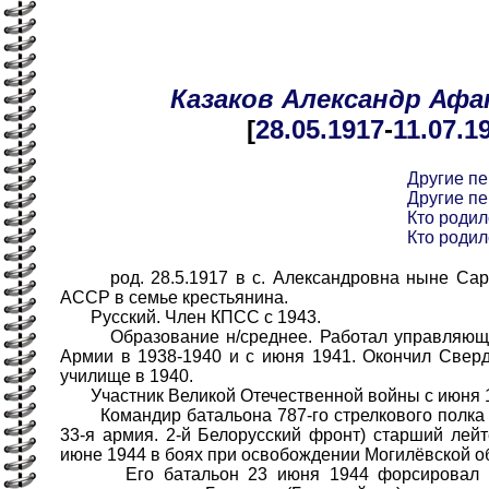
Казаков
Александр
Афа
[
28.05
.1917
-
11.07
.1
Другие п
Другие п
Кто родил
Кто родил
род. 28.5.1917 в с. Александровна ныне Сарм
АССР в семье крестьянина.
Русский. Член КПСС с 1943.
Образование н/среднее. Работал управляющим
Армии в 1938-1940 и с июня 1941. Окончил Свер
училище в 1940.
Участник Великой Отечественной войны с июня 
Командир батальона 787-го стрелкового полка (
33-я армия. 2-й Белорусский фронт) старший лейт
июне 1944 в боях при освобождении Могилёвской о
Его батальон 23 июня 1944 форсировал р.