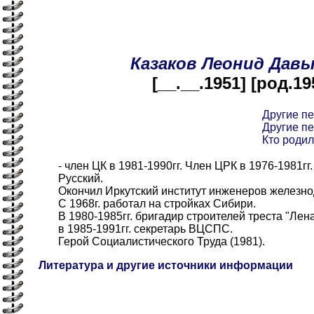
Казаков
Леонид
Давы
[__.__.1951] [род.19
Другие п
Другие п
Кто родил
- член ЦК в 1981-1990гг. Член ЦРК в 1976-1981гг. 
Русский.
Окончил Иркутский институт инженеров железнод
С 1968г. работал на стройках Сибири.
В 1980-1985гг. бригадир строителей треста "Лен
в 1985-1991гг. секретарь ВЦСПС.
Герой Социалистического Труда (1981).
Литература и другие источники информации