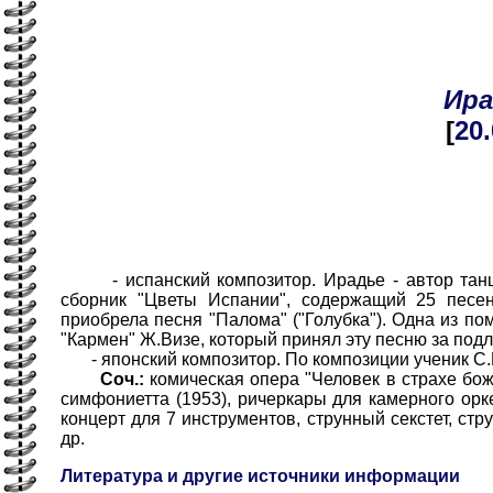
Ира
[
20
- испанский композитор. Ирадье - автор танцев
сборник "Цветы Испании", содержащий 25 песен
приобрела песня "Палома" ("Голубка"). Одна из п
"Кармен" Ж.Визе, который принял эту песню за подл
- японский композитор. По композиции ученик С.
Соч.:
комическая опера "Человек в страхе божь
симфониетта (1953), ричеркары для камерного орк
концерт для 7 инструментов, струнный секстет, ст
др.
Литература и другие источники информации