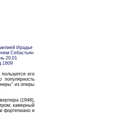
амилией Ирадье
енем Себастьян
нь 20.01
д 1809
пользуется его
ю популярность
анеры" из оперы
)
вертюра (1948),
стром; камерный
 и фортепиано и