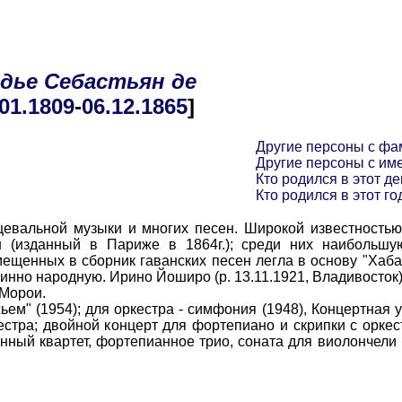
дье
Себастьян
де
.01
.1809
-
06.12
.1865
]
Другие персоны с ф
Другие персоны с им
Кто родился в этот де
Кто родился в этот го
альной музыки и многих песен. Широкой известностью 
 (изданный в Париже в 1864г.); среди них наибольшу
омещенных в сборник гаванских песен легла в основу "Хаб
инно народную. Ирино Йоширо (р. 13.11.1921, Владивосток
Морои.
ем" (1954); для оркестра - симфония (1948), Концертная у
естра; двойной концерт для фортепиано и скрипки с орке
рунный квартет, фортепианное трио, соната для виолончели