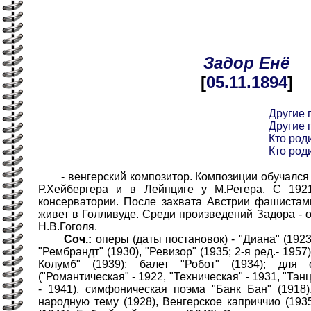
Задор
Енё
[
05.11
.1894
]
Другие 
Другие 
Кто роди
Кто род
- венгерский композитор. Композиции обучался 
Р.Хейбергера и в Лейпциге у М.Регера. С 192
консерватории. После захвата Австрии фашистам
живет в Голливуде. Среди произведений Задора - 
Н.В.Гоголя.
Соч.:
оперы (даты постановок) - "Диана" (1923
"Рембрандт" (1930), "Ревизор" (1935; 2-я ред.- 1957
Колумб" (1939); балет "Робот" (1934); для
("Романтическая" - 1922, "Техническая" - 1931, "Тан
- 1941), симфоническая поэма "Банк Бан" (1918
народную тему (1928), Венгерское каприччио (193