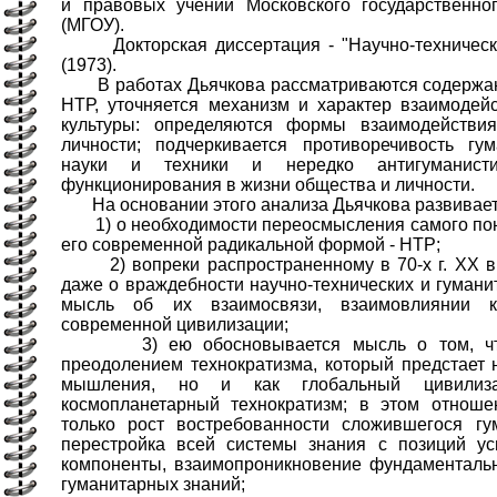
и правовых учений Московского государственног
(МГОУ).
Докторская диссертация - "Научно-техническа
(1973).
В работах Дьячкова рассматриваются содержани
НТР, уточняется механизм и характер взаимодей
культуры: определяются формы взаимодейств
личности; подчеркивается противоречивость гум
науки и техники и нередко антигуманисти
функционирования в жизни общества и личности.
На основании этого анализа Дьячкова развивает
1) о необходимости переосмысления самого поня
его современной радикальной формой - НТР;
2) вопреки распространенному в 70-х г. XX в. 
даже о враждебности научно-технических и гумани
мысль об их взаимосвязи, взаимовлиянии к
современной цивилизации;
3) ею обосновывается мысль о том, что 
преодолением технократизма, который предстает н
мышления, но и как глобальный цивилиз
космопланетарный технократизм; в этом отноше
только рост востребованности сложившегося гу
перестройка всей системы знания с позиций ус
компоненты, взаимопроникновение фундаментальн
гуманитарных знаний;