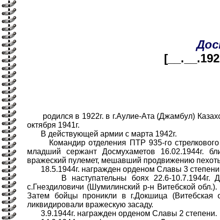
Дос
[__.__.192
родился в 1922г. в г.Аулие-Ата (Джамбул) Казахс
октября 1941г.
В действующей армии с марта 1942г.
Командир отделения ПТР 935-го стрелкового пол
младший сержант Досмухаметов 16.02.1944г. бли
вражеский пулемет, мешавший продвижению пехот
18.5.1944г. награжден орденом Славы 3 степени
В наступательны боях 22.6-10.7.1944г. Дос
с.Гнездиловичи (Шумилинский р-н Витебской обл.).
Затем бойцы проникли в г.Докшица (Витебская о
ликвидировали вражескую засаду.
3.9.1944г. награжден орденом Славы 2 степени.