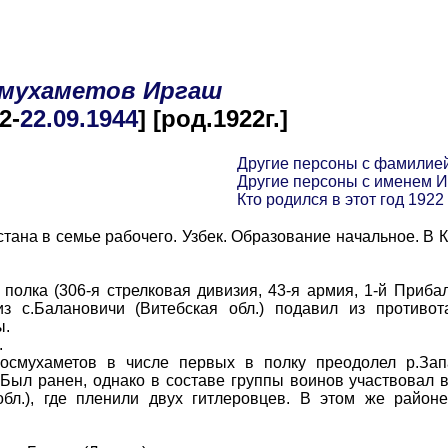
мухаметов
Иргаш
2-
22.09
.1944
] [род.1922г.]
Другие персоны с фамилие
Другие персоны с именем 
Кто родился в этот год 1922
тана в семье рабочего. Узбек. Образование начальное. В 
ка (306-я стрелковая дивизия, 43-я армия, 1-й Прибал
з с.Балановичи (Витебская обл.) подавил из противот
ы.
.
мухаметов в числе первых в полку преодолел р.Зап
 Был ранен, однако в составе группы воинов участвовал в
бл.), где пленили двух гитлеровцев. В этом же район