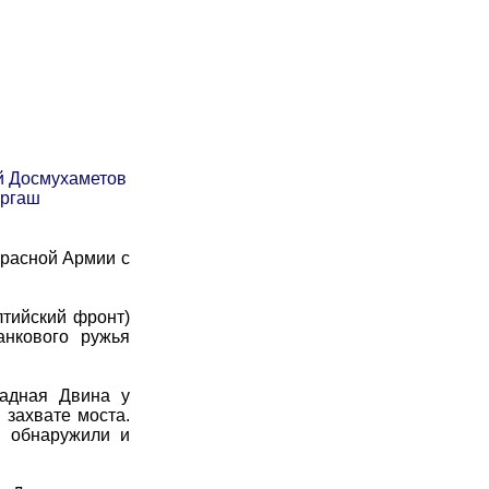
й Досмухаметов
Иргаш
Красной Армии с
тийский фронт)
анкового ружья
адная Двина у
 захвате моста.
е обнаружили и