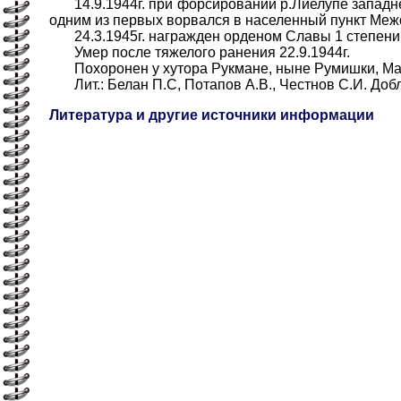
14.9.1944г. при форсировании р.Лиелупе западнее
одним из первых ворвался в населенный пункт Межо
24.3.1945г. награжден орденом Славы 1 степени
Умер после тяжелого ранения 22.9.1944г.
Похоронен у хутора Рукмане, ныне Румишки, Мадо
Лит.: Белан П.С, Потапов А.В., Честнов С.И. Добле
Литература и другие источники информации