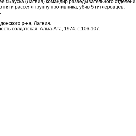
 г.Бауска (Латвия) командир разведывательного отделен
тня и рассеял группу противника, убив 5 гитлеровцев.
.
нского р-на, Латвия.
сть солдатская. Алма-Ата, 1974. с.106-107.