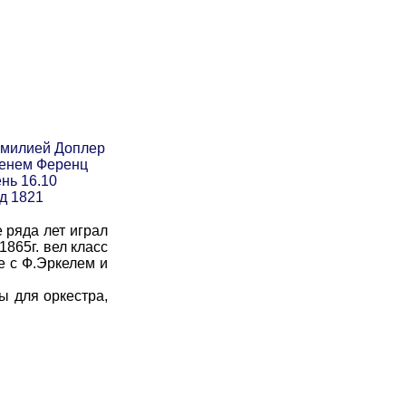
амилией Доплер
менем Ференц
ень 16.10
од 1821
 ряда лет играл
865г. вел класс
е с Ф.Эркелем и
ры для оркестра,