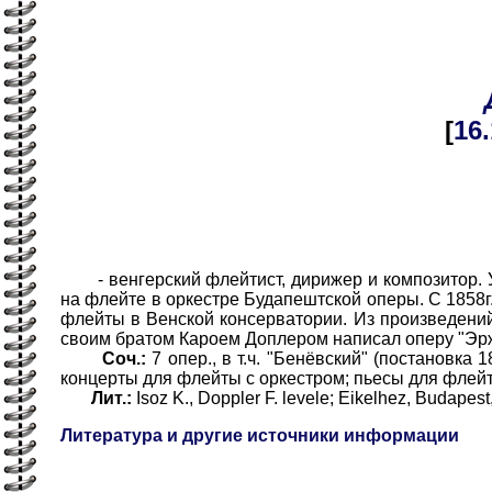
[
16
- венгерский флейтист, дирижер и композитор. Уч
на флейте в оркестре Будапештской оперы. С 1858г
флейты в Венской консерватории. Из произведени
своим братом Кароем Доплером написал оперу "Эрже
Соч.:
7 опер., в т.ч. "Бенёвский" (постановка 1
концерты для флейты с оркестром; пьесы для флей
Лит.:
Isоz K., Doppler F. levele; Eikelhez, Budapest
Литература и другие источники информации