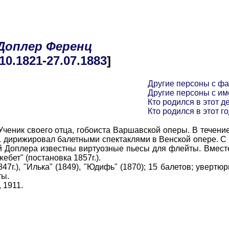
Доплер
Ференц
.10
.1821
-
27.07
.1883
]
Другие персоны с ф
Другие персоны с и
Кто родился в этот д
Кто родился в этот г
еник своего отца, гобоиста Варшавской оперы. В течение
. дирижировал балетными спектаклями в Венской опере. С 1
й Доплера известны виртуозные пьесы для флейты. Вмест
бет" (постановка 1857г.).
847г.), "Илька" (1849), "Юдифь" (1870); 15 балетов; увертю
ты.
, 1911.