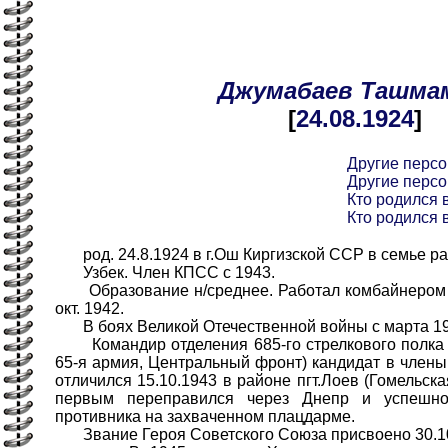
Джумабаев
Ташма
[
24.08
.1924
]
Другие перс
Другие перс
Кто родился в
Кто родился в
род. 24.8.1924 в г.Ош Киргизской ССР в семье ра
Узбек. Член КПСС с 1943.
Образование н/среднее. Работал комбайнером 
окт. 1942.
В боях Великой Отечественной войны с марта 19
Командир отделения 685-го стрелкового полка (
65-я армия, Центральный фронт) кандидат в чле
отличился 15.10.1943 в районе пгт.Лоев (Гомельска
первым переправился через Днепр и успешно
противника на захваченном плацдарме.
Звание Героя Советского Союза присвоено 30.10