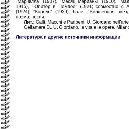
"Марчелла" (1907), "Месяц Марианы" (1910), "Ма
1915), "Юпитер в Помпее" (1921; совместно с А
(1924), "Король" (1929); балет "Волшебная звез
поэма; песни.
Лит.:
Galli, Macchi e Paribeni, U. Giordano nell'arte 
Сellamare D., U. Giordano, la vita e le opere, Milan
Литература и другие источники информации