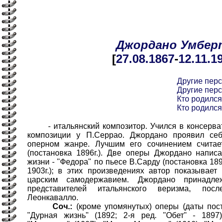
Джордано
Умбер
[
27.08
.1867
-
12.11
.1
Другие пер
Другие пер
Кто родился
Кто родился
- итальянский композитор. Учился в консерват
композиции у П.Серрао. Джордано проявил себ
оперном жанре. Лучшим его сочинением считае
(постановка 1896г.). Две оперы Джордано напис
жизни - "Федора" по пьесе В.Сарду (постановка 189
1903г.); в этих произведениях автор показывает
царским самодержавием. Джордано принадл
представителей итальянского веризма, пос
Леонкавалло.
Соч.:
(кроме упомянутых) оперы (даты поста
"Дурная жизнь" (1892; 2-я ред. "Обет" - 1897)