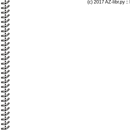
(c) 2017 AZ-libr.ру ::