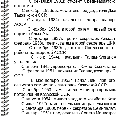
С сентября 1931г. студент Среднеазиатского
института.
С декабря 1933г. заместитель председателя Джи
Таджикской ССР.
С августа 1934г. начальник сектора планиров
АССР.
С ноября 1936г. второй, затем первый секре
партии г.Алма-Ата.
С декабря 1937г. третий секретарь Алмаатин
февраля 1938г. третий, затем второй секретарь ЦК К
С октября 1939г. директор Янгельского зерн
района Башкирской АССР.
С июня 1944г. начальник Талды-Курганского
управления.
С апреля 1945г. председатель Южно-Казахстанск
С февраля 1951г. начальник Главводхоза при Со
ССР.
В мае-ноябре 1953г. начальник Главного у
сельского хозяйства и заготовок Казахской ССР.
С ноября 1953г. заместитель министра промышл
потребления Казахской ССР.
С августа 1954г. министр водного хозяйства Каза
С июля 1957г. заместитель министра сельского хо
С сентября 1960г. первый секретарь Семипалатин
С января 1961г. председатель Совета Министров