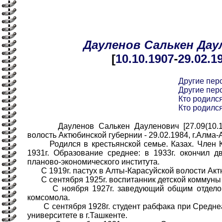
Дауленов
Салькен
Дау
[
10.10
.1907
-
29.02
.1
Другие пер
Другие пер
Кто родился
Кто родился
Дауленов Салькен Дауленович [27.09(10.10)
волость Актюбинской губернии - 29.02.1984, г.Алма-
Родился в крестьянской семье. Казах. Член К
1931г. Образование среднее: в 1933г. окончил д
планово-экономического института.
С 1919г. пастух в Алты-Карасуйской волости Акт
С сентября 1925г. воспитанник детской коммуны в
С ноября 1927г. заведующий общим отделом 
комсомола.
С сентября 1928г. студент рабфака при Среднеа
университете в г.Ташкенте.