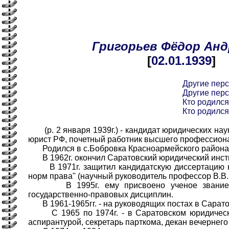
Григорьев
Фёдор
Анд
[
02.01
.1939
]
Другие пер
Другие пер
Кто родился
Кто родился
(р. 2 января 1939г.) - кандидат юридических нау
юрист РФ, почетный работник высшего профессион
Родился в с.Бобровка Красноармейского района 
В 1962г. окончил Саратовский юридический инсти
В 1971г. защитил кандидатскую диссертацию н
норм права" (научный руководитель профессор В.В.
В 1995г. ему присвоено ученое звание 
государственно-правовых дисциплин.
В 1961-1965гг. - на руководящих постах в Сарат
С 1965 по 1974г. - в Саратовском юридическо
аспирантурой, секретарь парткома, декан вечернего