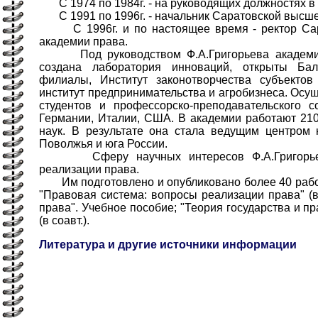
С 1974 по 1984г. - на руководящих должностях в
С 1991 по 1996г. - начальник Саратовской высш
С 1996г. и по настоящее время - ректор Сара
академии права.
Под руководством Ф.А.Григорьева академия 
создана лаборатория инноваций, открыты Ба
филиалы, Институт законотворчества субъекто
институт предпринимательства и агробизнеса. Осу
студентов и профессорско-преподавательского с
Германии, Италии, США. В академии работают 210
наук. В результате она стала ведущим центром 
Поволжья и юга России.
Сферу научных интересов Ф.А.Григорьев
реализации права.
Им подготовлено и опубликовано более 40 работ
"Правовая система: вопросы реализации права" (в
права". Учебное пособие; "Теория государства и пра
(в соавт.).
Литература и другие источники информации