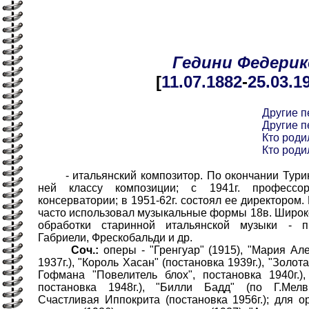
Гедини
Федерик
[
11.07
.1882
-
25.03
.1
Другие п
Другие п
Кто роди
Кто роди
- итальянский композитор. По окончании Туринс
ней классу композиции; с 1941г. профессо
консерватории; в 1951-62г. состоял ее директором.
часто использовал музыкальные формы 18в. Широк
обработки старинной итальянской музыки - п
Габриели, Фрескобальди и др.
Соч.:
оперы - "Гренгуар" (1915), "Мария Ал
1937г.), "Король Хасан" (постановка 1939г.), "Золот
Гофмана "Повелитель блох", постановка 1940г.),
постановка 1948г.), "Билли Бадд" (по Г.Мелви
Счастливая Иппокрита (постановка 1956г.); для о