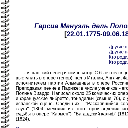
Гарсиа
Мануэль
дель Поп
[
22.01
.1775
-
09.06
.1
Другие 
Другие 
Кто роди
Кто роди
- испанский певец и композитор. С 6 лет пел в це
выступать в опере (тенор); пел в Италии, Англии, 
исполнителем партии Альмавивы в опере Россини
Преподавал пение в Париже; в числе учеников - е
Полина Виардо. Написал около 25 комических опер
и французские либретто, тонадильи (свыше 70), с
испанской сцене. Среди них - "Раскаявшийся сов
слуга" (1804; мелодия из этого произведения и
судьбы в опере "Кармен"), "Багдадский калиф" (181
(1824).