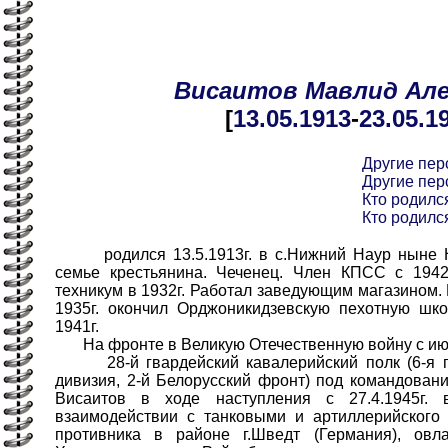
Висаитов
Мавлид
Ал
[
13.05
.1913
-
23.05
.1
Другие пер
Другие пер
Кто родился
Кто родился
родился 13.5.1913г. в с.Нижний Наур ныне На
семье крестьянина. Чеченец. Член КПСС с 1942
техникум в 1932г. Работал заведующим магазином. 
1935г. окончил Орджоникидзевскую пехотную шко
1941г.
На фронте в Великую Отечественную войну с июн
28-й гвардейский кавалерийский полк (6-я гв
дивизия, 2-й Белорусский фронт) под командован
Висаитов в ходе наступления с 27.4.1945г.
взаимодействии с танковыми и артиллерийского
противника в районе г.Шведт (Германия), овл