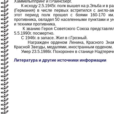
Хаммелыппринг и г.Райнсберг.
К исходу 2.5.1945г. полк вышел на р.Эльба и в ра
(Германия) в числе первых встретился с англо-а
этот период полк прошел с боями 160-170 км.
противника, овладел 50 населенными пунктами и у
и техники противника.
К званию Героя Советского Союза представлялс
5.5.1990г. посмертно.
С 1946г. в запасе. Жил в г.Грозный.
Награжден орденом Ленина, Красного Знамен
Красной Звезды, медалями, иностранным орденом.
Умер 23.5.1986г. Похоронен в станице Надтереч
Литература и другие источники информации