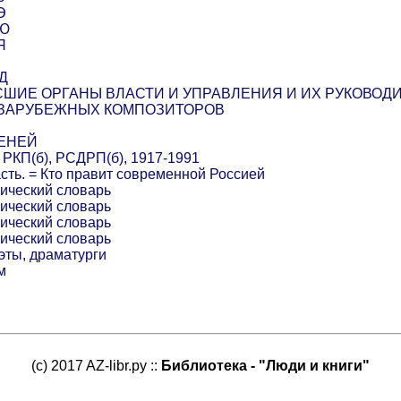
Э
 Ю
Я
БД
ШИЕ ОРГАНЫ ВЛАСТИ И УПРАВЛЕНИЯ И ИХ РУКОВОД
 ЗАРУБЕЖНЫХ КОМПОЗИТОРОВ
ПЕНЕЙ
КП(б), РСДРП(б), 1917-1991
асть. = Кто правит современной Россией
фический словарь
фический словарь
фический словарь
фический словарь
эты, драматурги
м
(c) 2017 AZ-libr.ру ::
Библиотека - "Люди и книги"