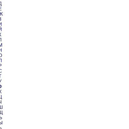
Д
Е
 Ж
З
И
Й
К
Л
М
Н
О
П
Р
С
Т
У
Ф
Х
Ц
Ч
 Ш
 Щ
Ъ
 Ы
Ь