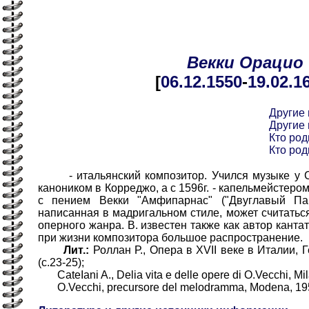
Векки
Орацио
[
06.12
.1550
-
19.02
.1
Другие
Другие
Кто род
Кто род
- итальянский композитор. Учился музыке у С.Э
каноником в Корреджо, а с 1596г. - капельмейстеро
с пением Векки "Амфипарнас" ("Двуглавый Парн
написанная в мадригальном стиле, может считатьс
оперного жанра. В. известен также как автор канта
при жизни композитора большое распространение.
Лит.:
Роллан Р., Опера в XVII веке в Италии, Г
(с.23-25);
СateIani A., Delia vita e delle opere di О.Vecchi, Mi
O.Vecchi, precursore del melodramma, Modena, 1950