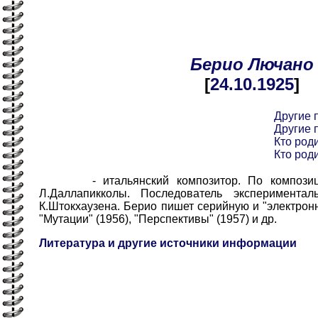
Берио
Лючано
[
24.10
.1925
]
Другие 
Другие 
Кто роди
Кто роди
- итальянский композитор. По композиции
Л.Даллапикколы. Последователь эксперимента
К.Штокхаузена. Берио пишет серийную и "электронн
"Мутации" (1956), "Перспективы" (1957) и др.
Литература и другие источники информации