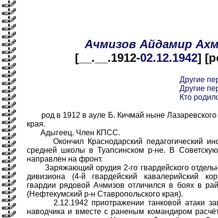
Ачмизов
Айдамир
Ахм
[__.__.1912-
02.12
.1942
] [
Другие пе
Другие пе
Кто родилс
род в 1912 в ауле Б. Кичмай ныне Лазаревского р
края.
Адыгеец. Член КПСС.
Окончил Краснодарский педагогический инсти
средней школы в Туапсинском р-не. В Советску
направлен на фронт.
Заряжающий орудия 2-го гвардейского отдельно
дивизиона (4-й гвардейский кавалерийский кор
гвардии рядовой Ачмизов отличился в боях в ра
(Нефтекумский р-н Ставропольского края).
2.12.1942 приотражении танковой атаки зам
наводчика и вместе с раненым командиром расчёт