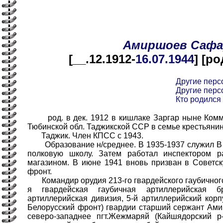
Амиршоев
Сафа
[__.12.1912-
16.07
.1944
] [ро
Другие пер
Другие пер
Кто родился 
род. в дек. 1912 в кишлаке Заргар ныне Коммун
Тюбинской обл. Таджикской ССР в семье крестьянин
Таджик. Член КПСС с 1943.
Образование н/среднее. В 1935-1937 служил В 
полковую школу. Затем работал инспектором р
магазином. В июне 1941 вновь призван в Советс
фронт.
Командир орудия 213-го гвардейского гаубичного 
я гвардейская гаубичная артиллерийская бр
артиллерийская дивизия, 5-й артиллерийский корп
Белорусский фронт) гвардии старший сержант Ами
северо-западнее пгт.Жежмаряй (Кайшядорский р