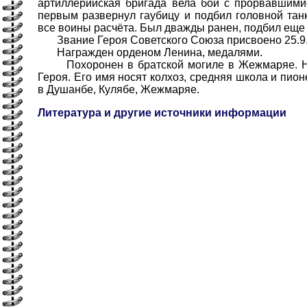
артиллерийская бригада вела бой с прорвавшими
первым развернул гаубицу и подбил головной тан
все воины расчёта. Был дважды ранен, подбил еще 2
Звание Героя Советского Союза присвоено 25.9.
Награжден орденом Ленина, медалями.
Похоронен в братской могиле в Жежмаряе. На
Героя. Его имя носят колхоз, средняя школа и пион
в Душанбе, Кулябе, Жежмаряе.
Литература и другие источники информации