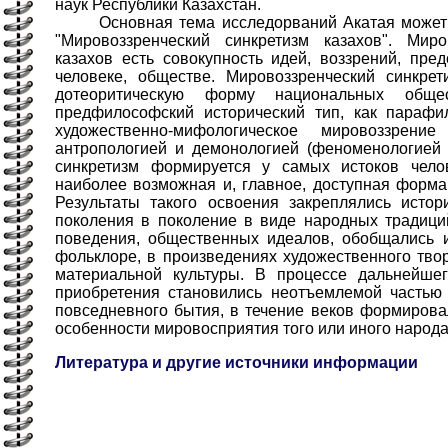
наук Республики Казахстан.
Основная тема исследорваний Акатая может 
"Мировоззренческий синкретизм казахов". Миро
казахов есть совокупность идей, воззрений, пре
человеке, обществе. Мировоззренческий синкрет
дотеоритическую форму национальных обще
предфилософский исторический тип, как парафил
художественно-мифологическое мировоззрени
антропологией и демонологией (феноменологией 
синкретизм формируется у самых истоков чело
наиболее возможная и, главное, доступная форма
Результаты такого освоения закреплялись истор
поколения в поколение в виде народных традици
поведения, общественных идеалов, обобщались 
фольклоре, в произведениях художественного твор
материальной культуры. В процессе дальнейше
приобретения становились неотъемлемой частью 
повседневного бытия, в течение веков формирова
особенности мировосприятия того или иного народа
Литература и другие источники информации