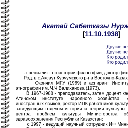
Акатай
Сабетказы
Нурж
[
11.10
.1938
]
Другие п
Другие п
Кто родил
Кто родил
- специалист по истории философии; доктор фило
Род. в с.Аксаут Курчумского р-на Восточно-Казах
Окончил МГУ (1969) и аспирант Института
этнографии им. Ч.Ч.Валиханова (1973).
В 1967-1988 - преподаватель, затем доцент к
Атинском институте народного хозяйства, А
иностранных языков, ректор ИПК работников культур
заведующим отделом истории и теории культуры 
центра проблем культуры Министерства об
здравоохранения Республики Казахстан;
с 1997 - ведущий научный сотрудник ИФ Минис