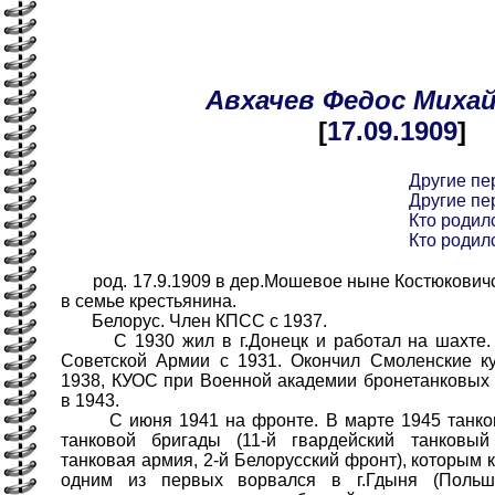
Авхачев
Федос
Миха
[
17.09
.1909
]
Другие пе
Другие пе
Кто родилс
Кто родилс
род. 17.9.1909 в дер.Мошевое ныне Костюковичск
в семье крестьянина.
Белорус. Член КПСС с 1937.
С 1930 жил в г.Донецк и работал на шахте. О
Советской Армии с 1931. Окончил Смоленские к
1938, КУОС при Военной академии бронетанковых
в 1943.
С июня 1941 на фронте. В марте 1945 танковы
танковой бригады (11-й гвардейский танковый
танковая армия, 2-й Белорусский фронт), которым
одним из первых ворвался в г.Гдыня (Польш