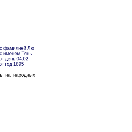
 с фамилией Лю
с именем Тянь
от день 04.02
от год 1895
ь на народных