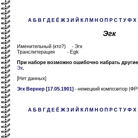
А
Б
В
Г
Д
Е
Ё
Ж
З
И
Й
К
Л
М
Н
О
П
Р
С
Т
У
Ф
Х
Эгк
Именительный (кто?) - Эгк
Транслитерация - Egk
При наборе возможно ошибочно набрать други
Эк
,
[Нет данных]
Эгк Вернер [17.05.1901]
- немецкий композитор (ФР
А
Б
В
Г
Д
Е
Ё
Ж
З
И
Й
К
Л
М
Н
О
П
Р
С
Т
У
Ф
Х