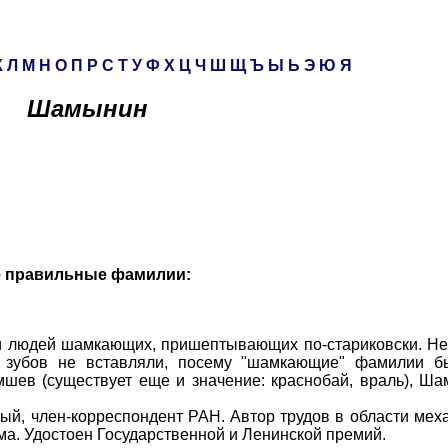
К
Л
М
Н
О
П
Р
С
Т
У
Ф
Х
Ц
Ч
Ш
Щ
Ъ
Ы
Ь
Э
Ю
Я
Шамынин
е правильные фамилии:
юдей шамкающих, пришептывающих по-стариковски. Нед
е зубов не вставляли, посему "шамкающие" фамилии б
ев (существует еще и значение: краснобай, враль), Ша
, член-корреспондент РАН. Автор трудов в области мех
ума. Удостоен Государственной и Ленинской премий.