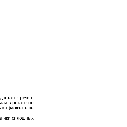
остаток речи в
ыли достаточно
мин (может еще
аники сплошных