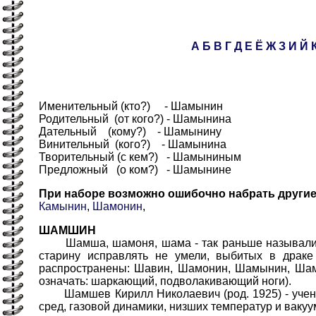
А
Б
В
Г
Д
Е
Ё
Ж
З
И
Й
Именительный (кто?) - Шамынин
Родительный (от кого?) - Шамынина
Дательный (кому?) - Шамынину
Винительный (кого?) - Шамынина
Творительный (с кем?) - Шамыниным
Предложный (о ком?) - Шамынине
При наборе возможно ошибочно набрать други
Камынин
,
Шамонин
,
ШАМШИН
Шамша, шамоня, шама - так раньше называли л
старину исправлять не умели, выбитых в драк
распространены: Шавин, Шамонин, Шамынин, Шамш
означать: шаркающий, подволакивающий ноги).
Шамшев Кирилл Николаевич (род. 1925) - ученый
сред, газовой динамики, низших температур и ваку