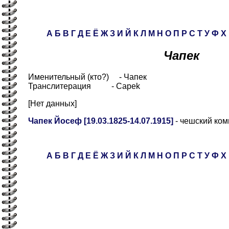
А
Б
В
Г
Д
Е
Ё
Ж
З
И
Й
К
Л
М
Н
О
П
Р
С
Т
У
Ф
Х
Чапек
Именительный (кто?) - Чапек
Транслитерация - Capek
[Нет данных]
Чапек Йосеф [19.03.1825-14.07.1915]
- чешский ком
А
Б
В
Г
Д
Е
Ё
Ж
З
И
Й
К
Л
М
Н
О
П
Р
С
Т
У
Ф
Х