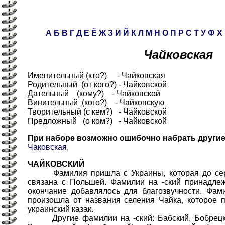
А
Б
В
Г
Д
Е
Ё
Ж
З
И
Й
К
Л
М
Н
О
П
Р
С
Т
У
Ф
Х
Чайковская
Именительный (кто?) - Чайковская
Родительный (от кого?) - Чайковской
Дательный (кому?) - Чайковской
Винительный (кого?) - Чайковскую
Творительный (с кем?) - Чайковской
Предложный (о ком?) - Чайковской
При наборе возможно ошибочно набрать други
Чаковская
,
ЧАЙКОВСКИЙ
Фамилия пришла с Украины, которая до сере
связана с Польшей. Фамилии на -ский принадле
окончание добавлялось для благозвучности. Фам
произошла от названия селения Чайка, которое 
украинский казак.
Другие фамилии на -ский: Бабский, Бобрецкий