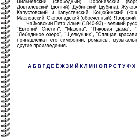
Вильневский (свободный), Вороневский (воро
Довгалевский (долгий), Дубинский (дубина), Жуков
Капустовский и Капустянский, Коцюбинский (кочер
Масловский, Скоропадский (обреченный), Яворский (
Чайковский Петр Ильич (1840-93) - великий русск
"Евгений Онегин", "Мазепа", "Пиковая дама", "
"Лебединое озеро", "Щелкунчик", "Спящая краса
принадлежат его симфонии, романсы, музыкаль
другие произведения.
А
Б
В
Г
Д
Е
Ё
Ж
З
И
Й
К
Л
М
Н
О
П
Р
С
Т
У
Ф
Х