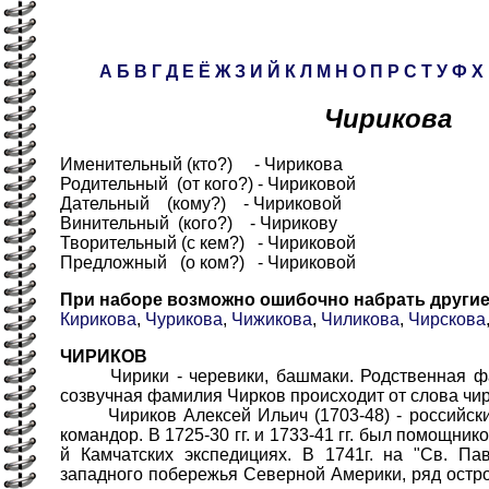
А
Б
В
Г
Д
Е
Ё
Ж
З
И
Й
К
Л
М
Н
О
П
Р
С
Т
У
Ф
Х
Чирикова
Именительный (кто?) - Чирикова
Родительный (от кого?) - Чириковой
Дательный (кому?) - Чириковой
Винительный (кого?) - Чирикову
Творительный (с кем?) - Чириковой
Предложный (о ком?) - Чириковой
При наборе возможно ошибочно набрать други
Кирикова
,
Чурикова
,
Чижикова
,
Чиликова
,
Чирскова
ЧИРИКОВ
Чирики - черевики, башмаки. Родственная фам
созвучная фамилия Чирков происходит от слова чир
Чириков Алексей Ильич (1703-48) - российский
командор. В 1725-30 гг. и 1733-41 гг. был помощнико
й Камчатских экспедициях. В 1741г. на "Св. Па
западного побережья Северной Америки, ряд остро