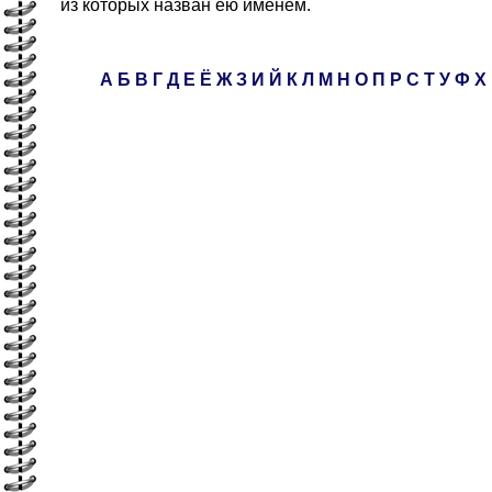
из которых назван ею именем.
А
Б
В
Г
Д
Е
Ё
Ж
З
И
Й
К
Л
М
Н
О
П
Р
С
Т
У
Ф
Х