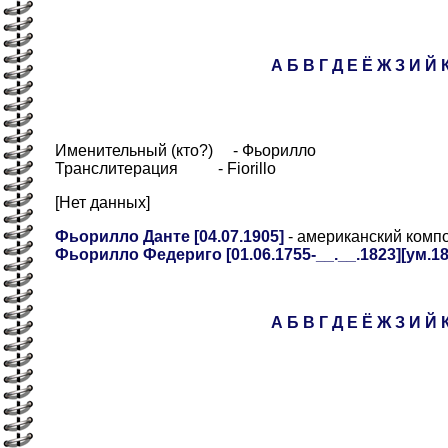
А
Б
В
Г
Д
Е
Ё
Ж
З
И
Й
Именительный (кто?) - Фьорилло
Транслитерация - Fiorillo
[Нет данных]
Фьорилло Данте [04.07.1905]
- американский комп
Фьорилло Федериго [01.06.1755-__.__.1823][ум.18
А
Б
В
Г
Д
Е
Ё
Ж
З
И
Й