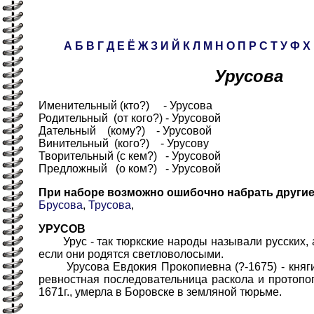
А
Б
В
Г
Д
Е
Ё
Ж
З
И
Й
К
Л
М
Н
О
П
Р
С
Т
У
Ф
Х
Урусова
Именительный (кто?) - Урусова
Родительный (от кого?) - Урусовой
Дательный (кому?) - Урусовой
Винительный (кого?) - Урусову
Творительный (с кем?) - Урусовой
Предложный (о ком?) - Урусовой
При наборе возможно ошибочно набрать други
Брусова
,
Трусова
,
УРУСОВ
Урус - так тюркские народы называли русских, а
если они родятся светловолосыми.
Урусова Евдокия Прокопиевна (?-1675) - княгин
ревностная последовательница раскола и протопо
1671г., умерла в Боровске в земляной тюрьме.