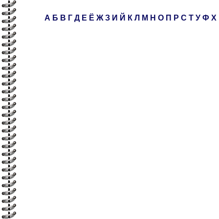
А
Б
В
Г
Д
Е
Ё
Ж
З
И
Й
К
Л
М
Н
О
П
Р
С
Т
У
Ф
Х