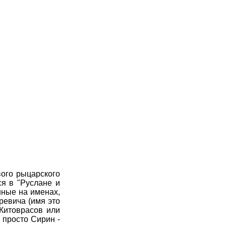
ого рыцарского
ся в "Руслане и
нные на именах,
ревича (имя это
 Китоврасов или
 просто Сирин -