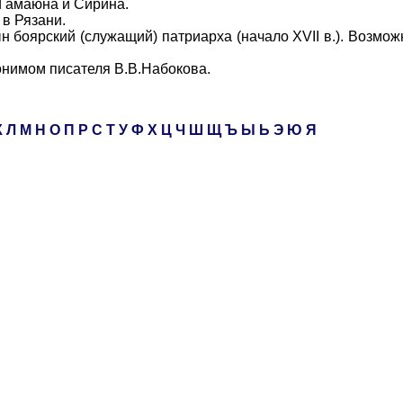
 Гамаюна и Сирина.
в Рязани.
рский (служащий) патриарха (начало XVII в.). Возможно
имом писателя В.В.Набокова.
К
Л
М
Н
О
П
Р
С
Т
У
Ф
Х
Ц
Ч
Ш
Щ
Ъ
Ы
Ь
Э
Ю
Я