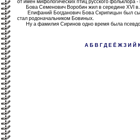
от имен мифологических птиц русского фольклора -
Бова Семенович Воробин жил в середине XVI в. 
Епифаний Богданович Бова Скрипицын был сын боя
стал родоначальником Бовиных.
Ну а фамилия Сиринов одно время была псевдон
А
Б
В
Г
Д
Е
Ё
Ж
З
И
Й