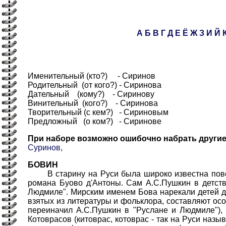
А
Б
В
Г
Д
Е
Ё
Ж
З
И
Й
Именительный (кто?) - Сиринов
Родительный (от кого?) - Сиринова
Дательный (кому?) - Сиринову
Винительный (кого?) - Сиринова
Творительный (с кем?) - Сириновым
Предложный (о ком?) - Сиринове
При наборе возможно ошибочно набрать други
Суринов
,
БОВИН
В старину на Руси была широко известна повест
романа Буово д'Антоны. Сам А.С.Пушкин в детств
Людмиле". Мирским именем Бова нарекали детей да
взятых из литературы и фольклора, составляют осо
переиначил А.С.Пушкин в "Руслане и Людмиле"), 
Котоврасов (китоврас, котоврас - так на Руси наз