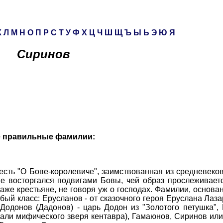
К
Л
М
Н
О
П
Р
С
Т
У
Ф
Х
Ц
Ч
Ш
Щ
Ъ
Ы
Ь
Э
Ю
Я
Сиринов
е правильные фамилии:
ь "О Бове-королевиче", заимствованная из средневеков
е восторгался подвигами Бовы, чей образ прослеживает
же крестьяне, не говоря уж о господах. Фамилии, основа
бый класс: Ерусланов - от сказочного героя Еруслана Лаза
Додонов (Дадонов) - царь Додон из "Золотого петушка",
ывали мифического зверя кентавра), Гамаюнов, Сиринов или