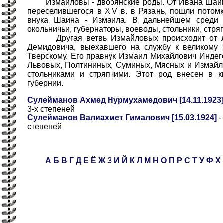
Измайловы - дворянские роды. От Ивана Шаина
переселившегося в XIV в. в Рязань, пошли пото
внука Шаина - Измаила. В дальнейшем среди
окольничьи, губернаторы, воеводы, стольники, стря
Другая ветвь Измайловых происходит от ли
Демидовича, выехавшего на службу к великому
Тверскому. Его правнук Измаил Михайлович Инде
Львовых, Полтининых, Суминых, Мясных и Измайл
стольниками и стряпчими. Этот род внесен в к
губернии.
Сулейманов Ахмед Нурмухамедович [14.11.1923
3-х степеней
Сулейманов Валиахмет Гималович [15.03.1924]
-
степеней
А
Б
В
Г
Д
Е
Ё
Ж
З
И
Й
К
Л
М
Н
О
П
Р
С
Т
У
Ф
Х