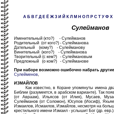
А
Б
В
Г
Д
Е
Ё
Ж
З
И
Й
К
Л
М
Н
О
П
Р
С
Т
У
Ф
Х
Сулейманов
Именительный (кто?) - Сулейманов
Родительный (от кого?) - Сулейманова
Дательный (кому?) - Сулейманову
Винительный (кого?) - Сулейманова
Творительный (с кем?) - Сулеймановым
Предложный (о ком?) - Сулейманове
При наборе возможно ошибочно набрать други
Сулейменов
,
ИЗМАЙЛОВ
Как известно, в Коране упомянуты имена двад
Библии (разумеется, в арабском варианте). Так п
(от Авраам), Ильясов (от Илия), Мусаев, Муз
Сулейманов (от Соломон), Юсупов (Иосиф), Яхьяев
Измаилов, Исмаилов, Измайлов, несмотря на больш
крестильного имени Измаил - услышит Бог (др. евр.)