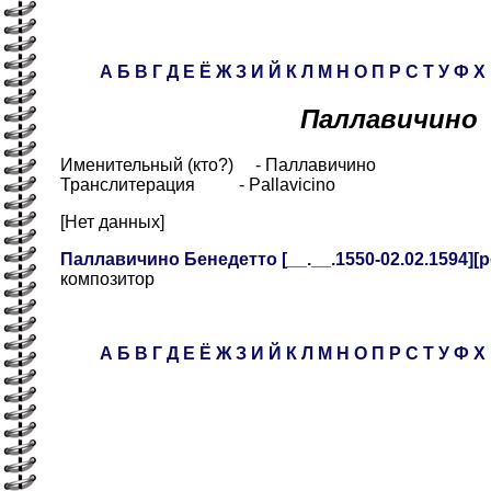
А
Б
В
Г
Д
Е
Ё
Ж
З
И
Й
К
Л
М
Н
О
П
Р
С
Т
У
Ф
Х
Паллавичино
Именительный (кто?) - Паллавичино
Транслитерация - Pallavicino
[Нет данных]
Паллавичино Бенедетто [__.__.1550-02.02.1594][ро
композитор
А
Б
В
Г
Д
Е
Ё
Ж
З
И
Й
К
Л
М
Н
О
П
Р
С
Т
У
Ф
Х