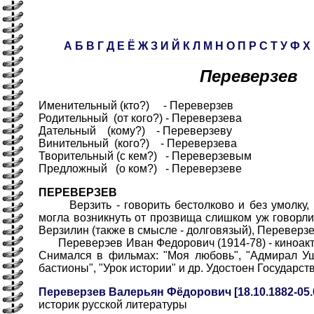
А
Б
В
Г
Д
Е
Ё
Ж
З
И
Й
К
Л
М
Н
О
П
Р
С
Т
У
Ф
Х
Переверзев
Именительный (кто?) - Переверзев
Родительный (от кого?) - Переверзева
Дательный (кому?) - Переверзеву
Винительный (кого?) - Переверзева
Творительный (с кем?) - Переверзевым
Предложный (о ком?) - Переверзеве
ПЕРЕВЕРЗЕВ
Верзить - говорить бестолково и без умолку, г
могла возникнуть от прозвища слишком уж говорли
Верзилин (также в смысле - долговязый), Переверз
Переверэев Иван Федорович (1914-78) - киноакт
Снимался в фильмах: "Моя любовь", "Адмирал Уш
бастионы", "Урок истории" и др. Удостоен Государс
Переверзев Валерьян Фёдорович [18.10.1882-05.
историк русской литературы