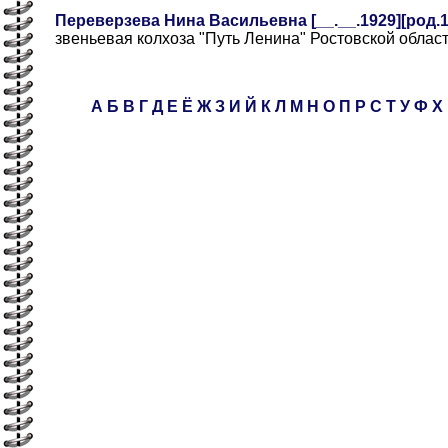
Переверзева Нина Васильевна [__.__.1929][род.1
звеньевая колхоза "Путь Ленина" Ростовской облас
А
Б
В
Г
Д
Е
Ё
Ж
З
И
Й
К
Л
М
Н
О
П
Р
С
Т
У
Ф
Х