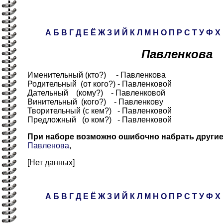
А
Б
В
Г
Д
Е
Ё
Ж
З
И
Й
К
Л
М
Н
О
П
Р
С
Т
У
Ф
Х
Павленкова
Именительный (кто?) - Павленкова
Родительный (от кого?) - Павленковой
Дательный (кому?) - Павленковой
Винительный (кого?) - Павленкову
Творительный (с кем?) - Павленковой
Предложный (о ком?) - Павленковой
При наборе возможно ошибочно набрать други
Павленова
,
[Нет данных]
А
Б
В
Г
Д
Е
Ё
Ж
З
И
Й
К
Л
М
Н
О
П
Р
С
Т
У
Ф
Х