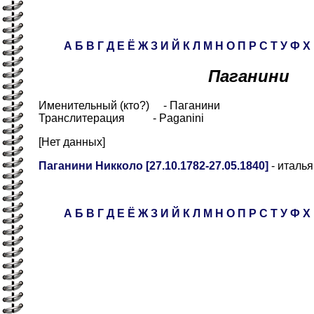
А
Б
В
Г
Д
Е
Ё
Ж
З
И
Й
К
Л
М
Н
О
П
Р
С
Т
У
Ф
Х
Паганини
Именительный (кто?) - Паганини
Транслитерация - Paganini
[Нет данных]
Паганини Никколо [27.10.1782-27.05.1840]
- италья
А
Б
В
Г
Д
Е
Ё
Ж
З
И
Й
К
Л
М
Н
О
П
Р
С
Т
У
Ф
Х