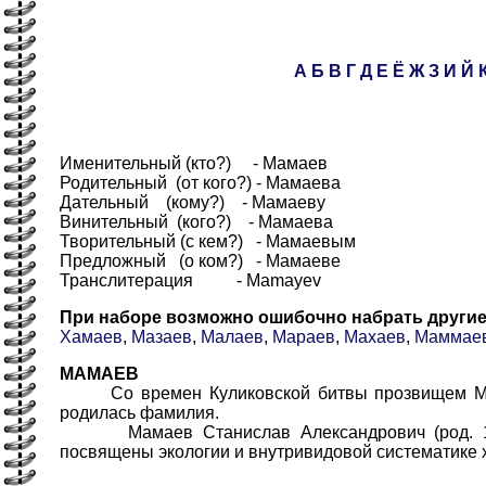
А
Б
В
Г
Д
Е
Ё
Ж
З
И
Й
Именительный (кто?) - Мамаев
Родительный (от кого?) - Мамаева
Дательный (кому?) - Мамаеву
Винительный (кого?) - Мамаева
Творительный (с кем?) - Мамаевым
Предложный (о ком?) - Мамаеве
Транслитерация - Mamayev
При наборе возможно ошибочно набрать други
Хамаев
,
Мазаев
,
Малаев
,
Мараев
,
Махаев
,
Маммае
МАМАЕВ
Со времен Куликовской битвы прозвищем Мамай
родилась фамилия.
Мамаев Станислав Александрович (род. 1928)
посвящены экологии и внутривидовой систематике 