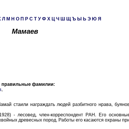
К
Л
М
Н
О
П
Р
С
Т
У
Ф
Х
Ц
Ч
Ш
Щ
Ъ
Ы
Ь
Э
Ю
Я
Мамаев
е правильные фамилии:
в
,
 стаили награждать людей разбитного нрава, буянов,
 - лесовед, член-корреспондент РАН. Его основные
хвойных древесных пород. Работы его касаются охраны пр