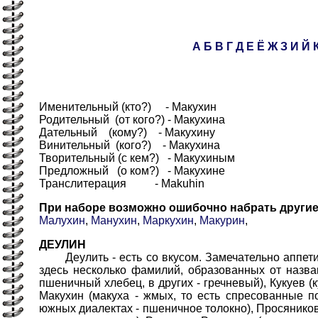
А
Б
В
Г
Д
Е
Ё
Ж
З
И
Й
Именительный (кто?) - Макухин
Родительный (от кого?) - Макухина
Дательный (кому?) - Макухину
Винительный (кого?) - Макухина
Творительный (с кем?) - Макухиным
Предложный (о ком?) - Макухине
Транслитерация - Makuhin
При наборе возможно ошибочно набрать други
Малухин
,
Манухин
,
Маркухин
,
Макурин
,
ДЕУЛИН
Деулить - есть со вкусом. Замечательно аппетит
здесь несколько фамилий, образованных от назв
пшеничный хлебец, в других - гречневый), Кукуев (к
Макухин (макуха - жмых, то есть спресованные 
южных диалектах - пшеничное толокно), Просяников 