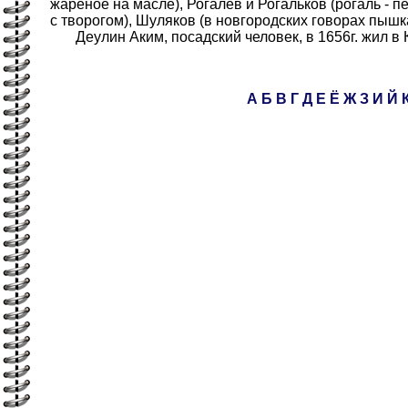
жареное на масле), Рогалев и Рогальков (рогаль - пе
с творогом), Шуляков (в новгородских говорах пышка,
Деулин Аким, посадский человек, в 1656г. жил в 
А
Б
В
Г
Д
Е
Ё
Ж
З
И
Й