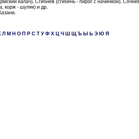
рмский калач), Сгибнев (сгибень - пирог с начинкой), Сочнев
 корж - шуляк) и др.
Казани.
К
Л
М
Н
О
П
Р
С
Т
У
Ф
Х
Ц
Ч
Ш
Щ
Ъ
Ы
Ь
Э
Ю
Я