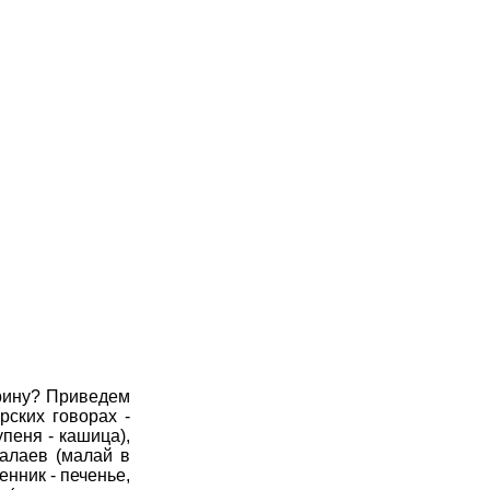
арину? Приведем
ских говорах -
упеня - кашица),
алаев (малай в
нник - печенье,