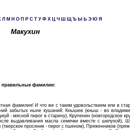
К
Л
М
Н
О
П
Р
С
Т
У
Ф
Х
Ц
Ч
Ш
Щ
Ъ
Ы
Ь
Э
Ю
Я
Макухин
е правильные фамилии:
ная фамилия! И что же с таким удовольствием ели в ст
аний забытых ныне кушаний: Кнышев (кныш - во владимир
укуй - мясной пирог в старину), Крупенин (новгородское кр
после выдавливания масла семечки вместе с шелухой), Ш
(тверское просяник - пирог с пшеном), Пряженников (пряже