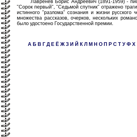
Лавренёв Борис Андреевич (1891-1959) - писат
"Сорок первый", "Седьмой спутник" отражено траг
истинного "разлома" сознания и жизни русского ч
множества рассказов, очерков, нескольких роман
было удостоено Государственной премии.
А
Б
В
Г
Д
Е
Ё
Ж
З
И
Й
К
Л
М
Н
О
П
Р
С
Т
У
Ф
Х