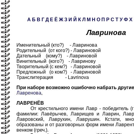
А
Б
В
Г
Д
Е
Ё
Ж
З
И
Й
К
Л
М
Н
О
П
Р
С
Т
У
Ф
Х
Лавринова
Именительный (кто?) - Лавринова
Родительный (от кого?) - Лавриновой
Дательный (кому?) - Лавриновой
Винительный (кого?) - Лавринову
Творительный (с кем?) - Лавриновой
Предложный (о ком?) - Лавриновой
Транслитерация - Lavrinova
При наборе возможно ошибочно набрать други
Лавренова
,
ЛАВРЕНЁВ
От крестильного имени Лавр - победитель (гре
фамилии: Лавёрычев, Лаврищев и Лаврин, Лавр
Лавровский, Лаврухин, Лаврушин. Кстати, м
образованы и от разговорных форм имени Лаврен
венком (греч.).