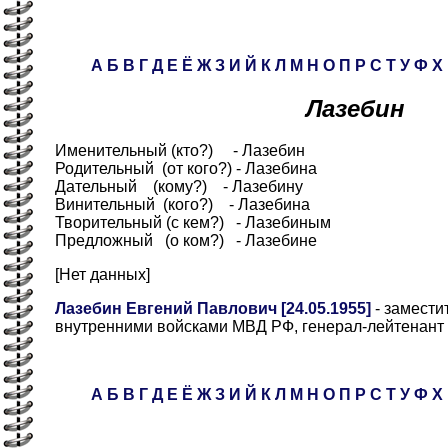
А
Б
В
Г
Д
Е
Ё
Ж
З
И
Й
К
Л
М
Н
О
П
Р
С
Т
У
Ф
Х
Лазебин
Именительный (кто?) - Лазебин
Родительный (от кого?) - Лазебина
Дательный (кому?) - Лазебину
Винительный (кого?) - Лазебина
Творительный (с кем?) - Лазебиным
Предложный (о ком?) - Лазебине
[Нет данных]
Лазебин Евгений Павлович [24.05.1955]
- замести
внутренними войсками МВД РФ, генерал-лейтенант 
А
Б
В
Г
Д
Е
Ё
Ж
З
И
Й
К
Л
М
Н
О
П
Р
С
Т
У
Ф
Х