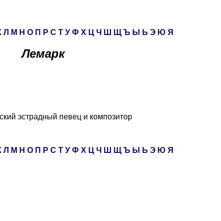
К
Л
М
Н
О
П
Р
С
Т
У
Ф
Х
Ц
Ч
Ш
Щ
Ъ
Ы
Ь
Э
Ю
Я
Лемарк
ский эстрадный певец и композитор
К
Л
М
Н
О
П
Р
С
Т
У
Ф
Х
Ц
Ч
Ш
Щ
Ъ
Ы
Ь
Э
Ю
Я