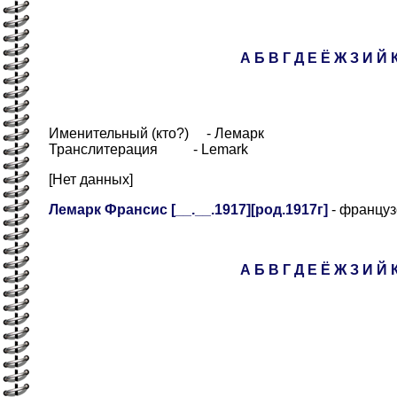
А
Б
В
Г
Д
Е
Ё
Ж
З
И
Й
Именительный (кто?) - Лемарк
Транслитерация - Lemark
[Нет данных]
Лемарк Франсис [__.__.1917][род.1917г]
- француз
А
Б
В
Г
Д
Е
Ё
Ж
З
И
Й