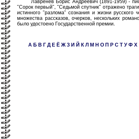
Лавренёв Борис Андреевич (1891-1959) - писат
"Сорок первый", "Седьмой спутник" отражено траг
истинного "разлома" сознания и жизни русского ч
множества рассказов, очерков, нескольких роман
было удостоено Государственной премии.
А
Б
В
Г
Д
Е
Ё
Ж
З
И
Й
К
Л
М
Н
О
П
Р
С
Т
У
Ф
Х