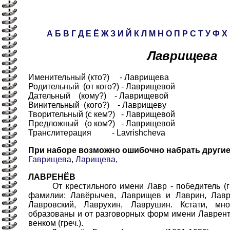
А
Б
В
Г
Д
Е
Ё
Ж
З
И
Й
К
Л
М
Н
О
П
Р
С
Т
У
Ф
Х
Лаврищева
Именительный (кто?) - Лаврищева
Родительный (от кого?) - Лаврищевой
Дательный (кому?) - Лаврищевой
Винительный (кого?) - Лаврищеву
Творительный (с кем?) - Лаврищевой
Предложный (о ком?) - Лаврищевой
Транслитерация - Lavrishcheva
При наборе возможно ошибочно набрать други
Гаврищева
,
Ларищева
,
ЛАВРЕНЁВ
От крестильного имени Лавр - победитель (гре
фамилии: Лавёрычев, Лаврищев и Лаврин, Лавр
Лавровский, Лаврухин, Лаврушин. Кстати, м
образованы и от разговорных форм имени Лаврен
венком (греч.).