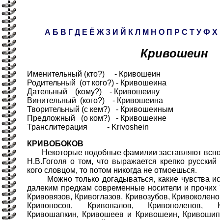
А
Б
В
Г
Д
Е
Ё
Ж
З
И
Й
К
Л
М
Н
О
П
Р
С
Т
У
Ф
Х
Кривошеин
Именительный (кто?) - Кривошеин
Родительный (от кого?) - Кривошеина
Дательный (кому?) - Кривошеину
Винительный (кого?) - Кривошеина
Творительный (с кем?) - Кривошеиным
Предложный (о ком?) - Кривошеине
Транслитерация - Krivoshein
КРИВОБОКОВ
Некоторые подобные фамилии заставляют вспом
Н.В.Гоголя о том, что выражается крепко русский
кого словцом, то потом никогда не отмоешься.
Можно только догадываться, какие чувства ис
далеким предкам современные носители и прочих 
Кривовязов, Кривоглазов, Кривозубов, Кривоколено
Кривоносов, Кривопалов, Кривополенов, К
Кривошапкин, Кривошеев и Кривошеин, Кривошипо