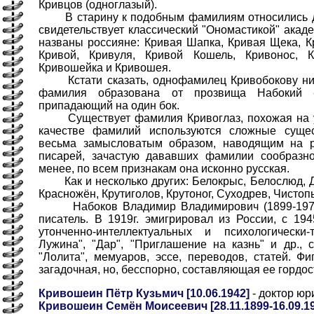
Кривцов (одноглазый).
В старину к подобным фамилиям относились до
свидетельствует классический "Ономастикой" акаде
названы россияне: Кривая Шапка, Кривая Щека, Кр
Кривой, Кривуля, Кривой Кошель, Кривонос, К
Кривошейка и Кривошея.
Кстати сказать, однофамилец Кривобокову никт
фамилия образована от прозвища Набокий - 
припадающий на один бок.
Существует фамилия Кривоглаз, похожая на ук
качестве фамилий используются сложные сущес
весьма замысловатым образом, наводящим на 
писарей, зачастую дававших фамилии сообразн
менее, по всем признакам она исконно русская.
Как и несколько других: Белокрыс, Белослюд, Д
Красножён, Крутиголов, Крутоног, Суходрев, Чистоп
Набоков Владимир Владимирович (1899-1977)
писатель. В 1919г. эмигрировал из России, с 19
утонченно-интеллектуальных и психологически
Лужина", "Дар", "Приглашение на казнь" и др., 
"Лолита", мемуаров, эссе, переводов, статей. Фи
загадочная, но, бесспорно, составляющая ее гордос
Кривошеин Пётр Кузьмич [10.06.1942]
- доктор юр
Кривошеин Семён Моисеевич [28.11.1899-16.09.1