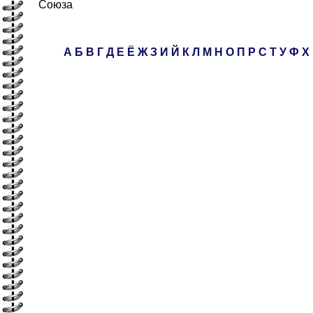
Союза
А
Б
В
Г
Д
Е
Ё
Ж
З
И
Й
К
Л
М
Н
О
П
Р
С
Т
У
Ф
Х